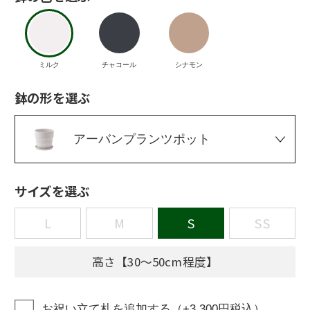
ミルク
チャコール
シナモン
鉢の形を選ぶ
アーバンプランツポット
サイズを選ぶ
L
M
S
SS
高さ【30〜50cm程度】
お祝い立て札を追加する（+3,300円税込）