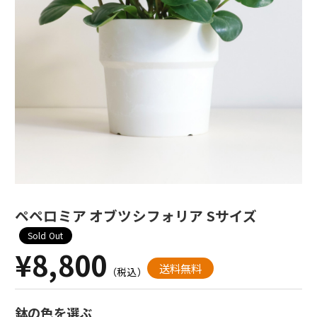
ペペロミア オブツシフォリア Sサイズ
Sold Out
¥8,800
送料無料
（税込）
鉢の色を選ぶ