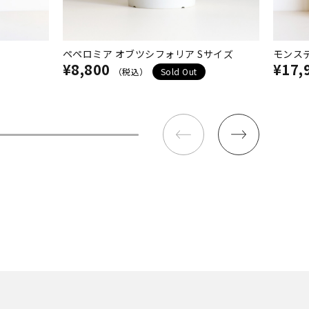
ペペロミア オブツシフォリア Sサイズ
モンステ
¥8,800
¥17,
（税込）
Sold Out