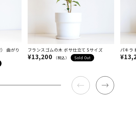
） 曲がり
フランスゴムの木 ボサ仕立て Sサイズ
パキラ 
¥13,200
¥13,
（税込）
Sold Out