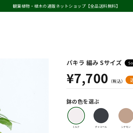
観葉植物・植木の通販ネットショップ【全品送料無料】
パキラ 編み Sサイズ
So
¥7,700
（税込）
鉢の色を選ぶ
ミルク
チャコール
シナモン