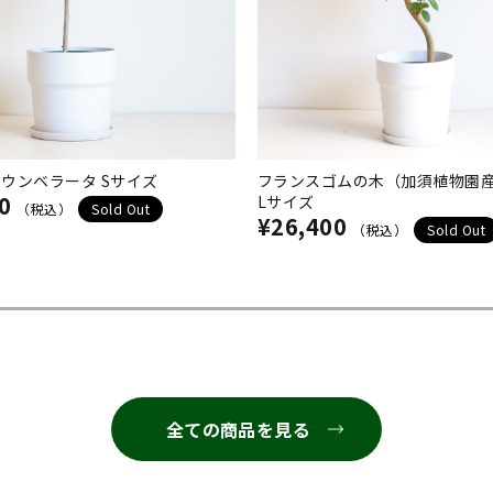
ウンベラータ Sサイズ
フランスゴムの木（加須植物園産
0
Lサイズ
（税込）
Sold Out
¥26,400
（税込）
Sold Out
全ての商品を見る