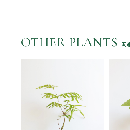
OTHER PLANTS
関