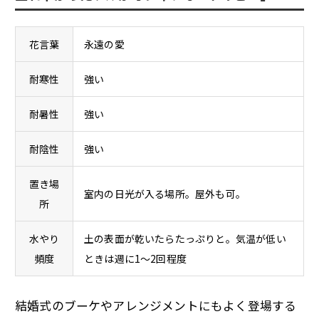
花言葉
永遠の愛
耐寒性
強い
耐暑性
強い
耐陰性
強い
置き場
室内の日光が入る場所。屋外も可。
所
水やり
土の表面が乾いたらたっぷりと。気温が低い
頻度
ときは週に1～2回程度
結婚式のブーケやアレンジメントにもよく登場する