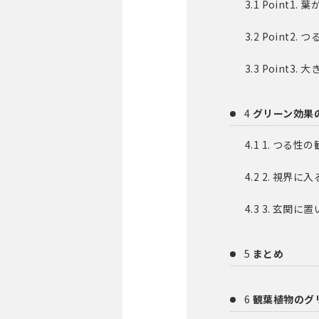
3.1
Point1
3.2
Point2
3.3
Point3
4
グリーン効果
4.1
1. つる性
4.2
2. 視界に
4.3
3. 玄関に
5
まとめ
6
観葉植物のグ