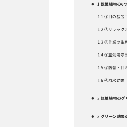
1
観葉植物の6
1.1
①目の疲労
1.2
②リラック
1.3
③作業の生
1.4
④空気清浄
1.5
⑤防音・目
1.6
⑥風水効果
2
観葉植物のグ
3
グリーン効果